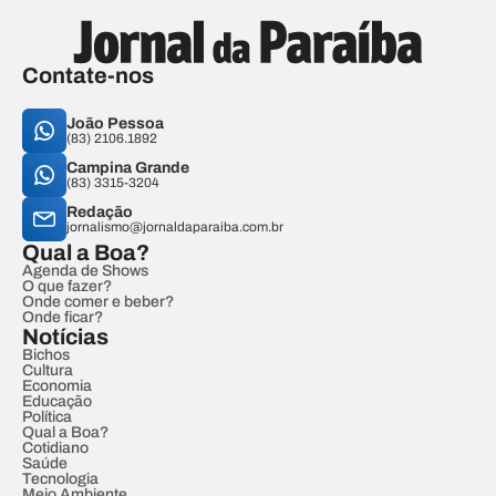
Contate-nos
João Pessoa
(83) 2106.1892
Campina Grande
(83) 3315-3204
Redação
jornalismo@jornaldaparaiba.com.br
Qual a Boa?
Agenda de Shows
O que fazer?
Onde comer e beber?
Onde ficar?
Notícias
Bichos
Cultura
Economia
Educação
Política
Qual a Boa?
Cotidiano
Saúde
Tecnologia
Meio Ambiente