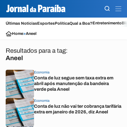
Entretenimento
Bl
Últimas Notícias
Esportes
Política
Qual a Boa?
Home
>
Aneel
Resultados para a tag:
Aneel
Economia
Conta de luz segue sem taxa extra em
abril após manutenção da bandeira
verde pela Aneel
Economia
Conta de luz não vai ter cobrança tarifária
extra em janeiro de 2026, diz Aneel