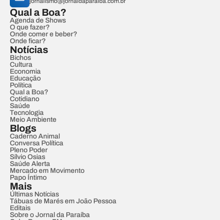
jornalismo@jornaldaparaiba.com.br
Qual a Boa?
Agenda de Shows
O que fazer?
Onde comer e beber?
Onde ficar?
Notícias
Bichos
Cultura
Economia
Educação
Política
Qual a Boa?
Cotidiano
Saúde
Tecnologia
Meio Ambiente
Blogs
Caderno Animal
Conversa Política
Pleno Poder
Sílvio Osias
Saúde Alerta
Mercado em Movimento
Papo Íntimo
Mais
Últimas Notícias
Tábuas de Marés em João Pessoa
Editais
Sobre o Jornal da Paraíba