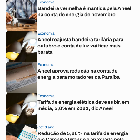
Economia
Bandeira vermelha é mantida pela Aneel
na conta de energia de novembro
Economia
Aneel reajusta bandeira tarifária para
outubro e conta de luz vai ficar mais
barata
Economia
Aneel aprova redução na conta de
energia para moradores da Paraíba
Economia
Tarifa de energia elétrica deve subir, em
média, 5,6% em 2023, diz Aneel
Cotidiano
Redução de 5,26% na tarifa de energia
em Campina Grande é aprovada pela