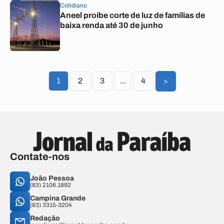
Cotidiano
Aneel proíbe corte de luz de famílias de
baixa renda até 30 de junho
1
2
3
...
4
>
Contate-nos
João Pessoa
(83) 2106.1892
Campina Grande
(83) 3315-3204
Redação