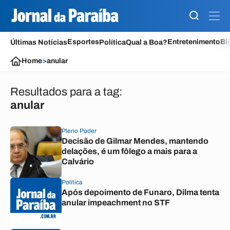
Esportes
Entretenimento
Bl
Últimas Notícias
Política
Qual a Boa?
Home
>
anular
Resultados para a tag:
anular
Pleno Poder
Decisão de Gilmar Mendes, mantendo
delações, é um fôlego a mais para a
Calvário
Política
Após depoimento de Funaro, Dilma tenta
anular impeachment no STF