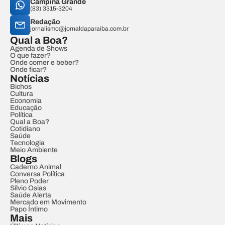
Campina Grande
(83) 3315-3204
Redação
jornalismo@jornaldaparaiba.com.br
Qual a Boa?
Agenda de Shows
O que fazer?
Onde comer e beber?
Onde ficar?
Notícias
Bichos
Cultura
Economia
Educação
Política
Qual a Boa?
Cotidiano
Saúde
Tecnologia
Meio Ambiente
Blogs
Caderno Animal
Conversa Política
Pleno Poder
Sílvio Osias
Saúde Alerta
Mercado em Movimento
Papo Íntimo
Mais