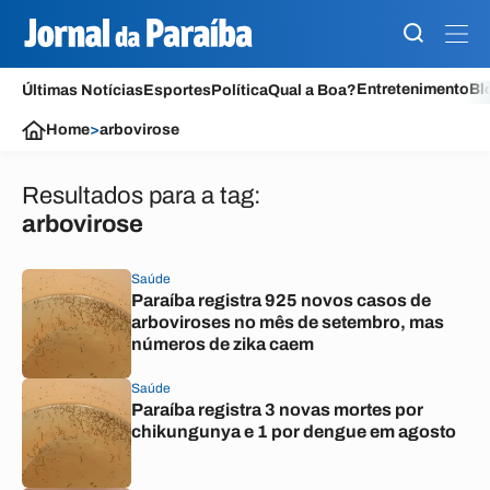
Entretenimento
Bl
Últimas Notícias
Esportes
Política
Qual a Boa?
Home
>
arbovirose
Resultados para a tag:
arbovirose
Saúde
Paraíba registra 925 novos casos de
arboviroses no mês de setembro, mas
números de zika caem
Saúde
Paraíba registra 3 novas mortes por
chikungunya e 1 por dengue em agosto