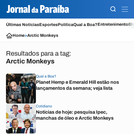
Entretenimento
Bl
Últimas Notícias
Esportes
Política
Qual a Boa?
Home
>
Arctic Monkeys
Resultados para a tag:
Arctic Monkeys
Qual a Boa?
Planet Hemp e Emerald Hill estão nos
lançamentos da semana; veja lista
Cotidiano
Notícias de hoje: pesquisa Ipec,
manchas de óleo e Arctic Monkeys