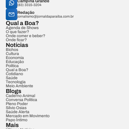
Campina Grande
(83) 3315-3204
Redação
jornalismo@jornaldaparaiba.com.br
Qual a Boa?
Agenda de Shows
O que fazer?
Onde comer e beber?
Onde ficar?
Notícias
Bichos
Cultura
Economia
Educação
Política
Qual a Boa?
Cotidiano
Saúde
Tecnologia
Meio Ambiente
Blogs
Caderno Animal
Conversa Política
Pleno Poder
Sílvio Osias
Saúde Alerta
Mercado em Movimento
Papo Íntimo
Mais