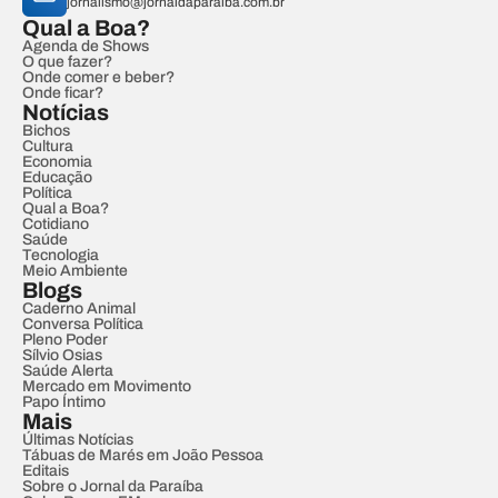
jornalismo@jornaldaparaiba.com.br
Qual a Boa?
Agenda de Shows
O que fazer?
Onde comer e beber?
Onde ficar?
Notícias
Bichos
Cultura
Economia
Educação
Política
Qual a Boa?
Cotidiano
Saúde
Tecnologia
Meio Ambiente
Blogs
Caderno Animal
Conversa Política
Pleno Poder
Sílvio Osias
Saúde Alerta
Mercado em Movimento
Papo Íntimo
Mais
Últimas Notícias
Tábuas de Marés em João Pessoa
Editais
Sobre o Jornal da Paraíba