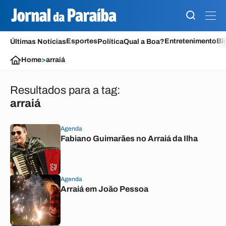
Esportes
Entretenimento
Bl
Últimas Notícias
Política
Qual a Boa?
Home
>
arraiá
Resultados para a tag:
arraiá
Agenda
Fabiano Guimarães no Arraiá da Ilha
Agenda
Arraiá em João Pessoa