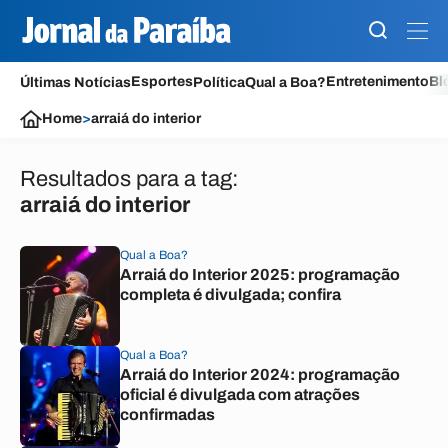
Esportes
Entretenimento
Bl
Últimas Notícias
Política
Qual a Boa?
Home
>
arraiá do interior
Resultados para a tag:
arraiá do interior
Qual a Boa?
Arraiá do Interior 2025: programação
completa é divulgada; confira
Qual a Boa?
Arraiá do Interior 2024: programação
oficial é divulgada com atrações
confirmadas