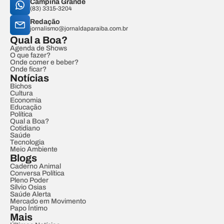
Campina Grande
(83) 3315-3204
Redação
jornalismo@jornaldaparaiba.com.br
Qual a Boa?
Agenda de Shows
O que fazer?
Onde comer e beber?
Onde ficar?
Notícias
Bichos
Cultura
Economia
Educação
Política
Qual a Boa?
Cotidiano
Saúde
Tecnologia
Meio Ambiente
Blogs
Caderno Animal
Conversa Política
Pleno Poder
Sílvio Osias
Saúde Alerta
Mercado em Movimento
Papo Íntimo
Mais