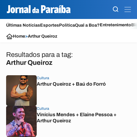
Entretenimento
Bl
Últimas Notícias
Esportes
Política
Qual a Boa?
Home
>
Arthur Queiroz
Resultados para a tag:
Arthur Queiroz
Cultura
Arthur Queiroz + Baú do Forró
Cultura
Vinícius Mendes + Elaine Pessoa +
Arthur Queiroz