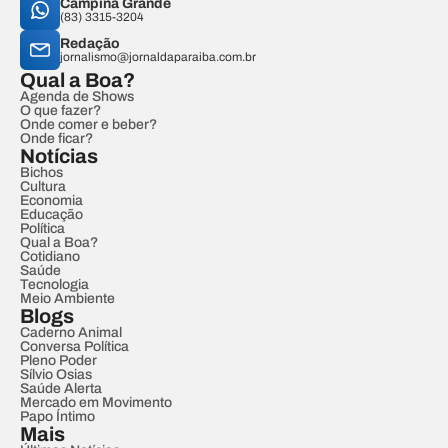
Campina Grande
(83) 3315-3204
Redação
jornalismo@jornaldaparaiba.com.br
Qual a Boa?
Agenda de Shows
O que fazer?
Onde comer e beber?
Onde ficar?
Notícias
Bichos
Cultura
Economia
Educação
Política
Qual a Boa?
Cotidiano
Saúde
Tecnologia
Meio Ambiente
Blogs
Caderno Animal
Conversa Política
Pleno Poder
Sílvio Osias
Saúde Alerta
Mercado em Movimento
Papo Íntimo
Mais