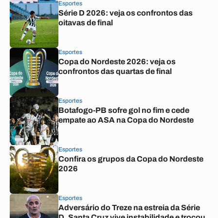
Esportes
Série D 2026: veja os confrontos das
oitavas de final
Esportes
Copa do Nordeste 2026: veja os
confrontos das quartas de final
Esportes
Botafogo-PB sofre gol no fim e cede
empate ao ASA na Copa do Nordeste
Esportes
Confira os grupos da Copa do Nordeste
2026
Esportes
Adversário do Treze na estreia da Série
D, Santa Cruz vive instabilidade e trocou