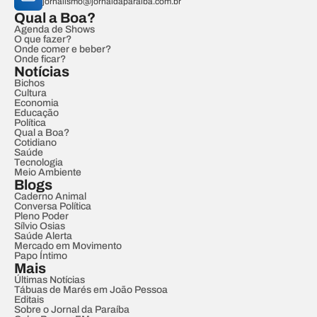
jornalismo@jornaldaparaiba.com.br
Qual a Boa?
Agenda de Shows
O que fazer?
Onde comer e beber?
Onde ficar?
Notícias
Bichos
Cultura
Economia
Educação
Política
Qual a Boa?
Cotidiano
Saúde
Tecnologia
Meio Ambiente
Blogs
Caderno Animal
Conversa Política
Pleno Poder
Sílvio Osias
Saúde Alerta
Mercado em Movimento
Papo Íntimo
Mais
Últimas Notícias
Tábuas de Marés em João Pessoa
Editais
Sobre o Jornal da Paraíba