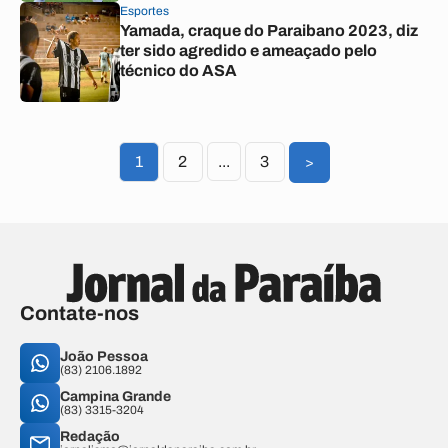
Esportes
Yamada, craque do Paraibano 2023, diz
ter sido agredido e ameaçado pelo
técnico do ASA
1
2
...
3
>
Contate-nos
João Pessoa
(83) 2106.1892
Campina Grande
(83) 3315-3204
Redação