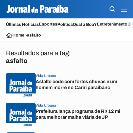
Esportes
Entretenimento
Bl
Últimas Notícias
Política
Qual a Boa?
Home
>
asfalto
Resultados para a tag:
asfalto
Vida Urbana
Asfalto cede com fortes chuvas e um
homem morre no Cariri paraibano
Vida Urbana
Prefeitura lança programa de R$ 12 mi
para melhorar malha viária de JP