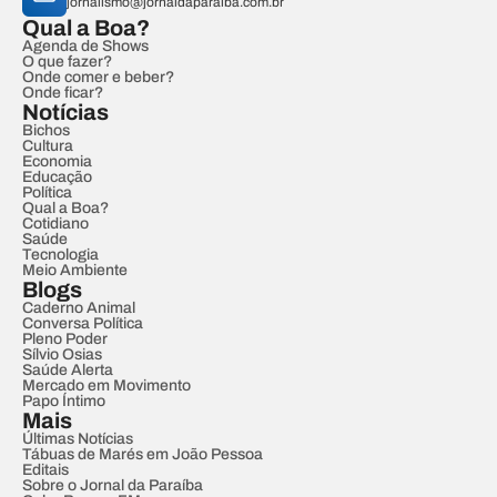
jornalismo@jornaldaparaiba.com.br
Qual a Boa?
Agenda de Shows
O que fazer?
Onde comer e beber?
Onde ficar?
Notícias
Bichos
Cultura
Economia
Educação
Política
Qual a Boa?
Cotidiano
Saúde
Tecnologia
Meio Ambiente
Blogs
Caderno Animal
Conversa Política
Pleno Poder
Sílvio Osias
Saúde Alerta
Mercado em Movimento
Papo Íntimo
Mais
Últimas Notícias
Tábuas de Marés em João Pessoa
Editais
Sobre o Jornal da Paraíba