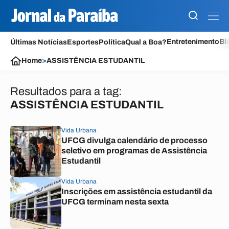
Entretenimento
Bl
Últimas Notícias
Esportes
Política
Qual a Boa?
Home
>
ASSISTÊNCIA ESTUDANTIL
Resultados para a tag:
ASSISTÊNCIA ESTUDANTIL
Vida Urbana
UFCG divulga calendário de processo
seletivo em programas de Assistência
Estudantil
Vida Urbana
Inscrições em assistência estudantil da
UFCG terminam nesta sexta