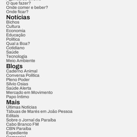
O que fazer?
Onde comer e beber?
Onde ficar?
Notícias
Bichos
Cultura
Economia
Educação
Política
Qual a Boa?
Cotidiano
Saúde
Tecnologia
Meio Ambiente
Blogs
Caderno Animal
Conversa Política
Pleno Poder
Sílvio Osias
Saúde Alerta
Mercado em Movimento
Papo Íntimo
Mais
Últimas Notícias
Tábuas de Marés em João Pessoa
Editais
Sobre o Jornal da Paraíba
Cabo Branco FM
CBN Paraíba
Expediente