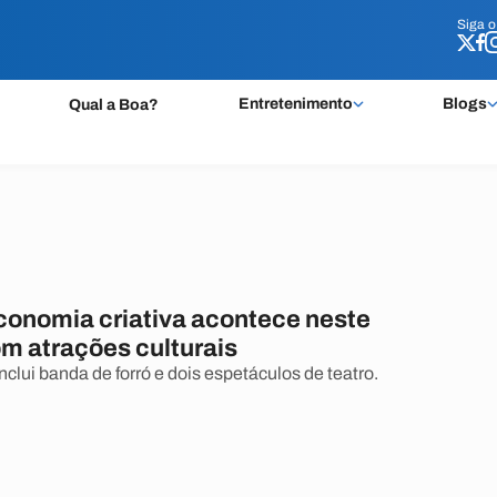
Siga 
Siga 
Entretenimento
Blogs
Qual a Boa?
economia criativa acontece neste
m atrações culturais
clui banda de forró e dois espetáculos de teatro.