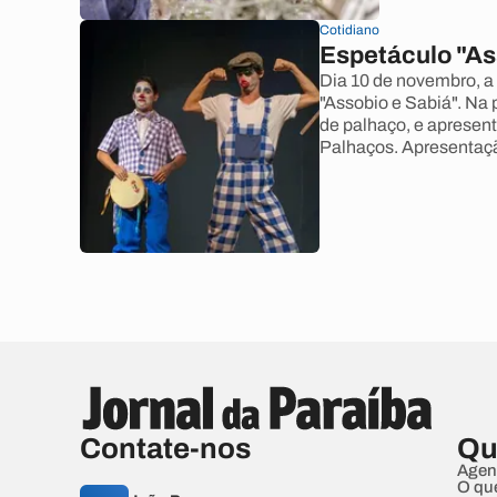
Cotidiano
Espetáculo "As
Dia 10 de novembro, a
"Assobio e Sabiá". Na 
de palhaço, e apresen
Palhaços. Apresentação
Contate-nos
Qu
Agen
O qu