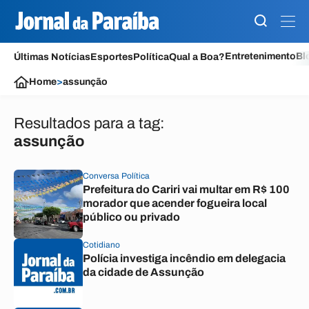
Entretenimento
Bl
Últimas Notícias
Esportes
Política
Qual a Boa?
Home
>
assunção
Resultados para a tag:
assunção
Conversa Política
Prefeitura do Cariri vai multar em R$ 100
morador que acender fogueira local
público ou privado
Cotidiano
Polícia investiga incêndio em delegacia
da cidade de Assunção