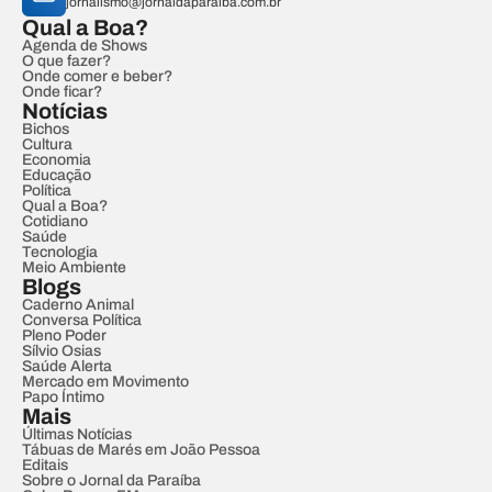
jornalismo@jornaldaparaiba.com.br
Qual a Boa?
Agenda de Shows
O que fazer?
Onde comer e beber?
Onde ficar?
Notícias
Bichos
Cultura
Economia
Educação
Política
Qual a Boa?
Cotidiano
Saúde
Tecnologia
Meio Ambiente
Blogs
Caderno Animal
Conversa Política
Pleno Poder
Sílvio Osias
Saúde Alerta
Mercado em Movimento
Papo Íntimo
Mais
Últimas Notícias
Tábuas de Marés em João Pessoa
Editais
Sobre o Jornal da Paraíba