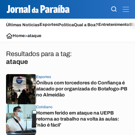
Esportes
Entretenimento
Bl
Últimas Notícias
Política
Qual a Boa?
Home
>
ataque
Resultados para a tag:
ataque
Esportes
Ônibus com torcedores do Confiança é
atacado por organizada do Botafogo-PB
no Almeidão
Cotidiano
Homem ferido em ataque na UEPB
retorna ao trabalho na volta às aulas:
'não é fácil'