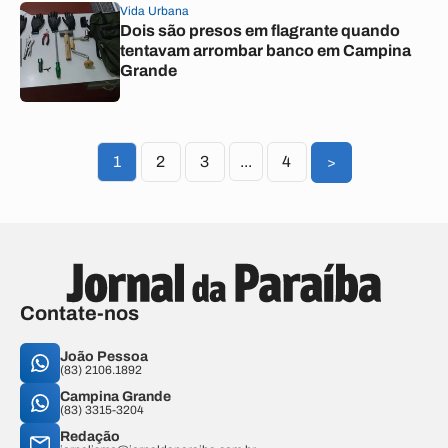
Vida Urbana
Dois são presos em flagrante quando
tentavam arrombar banco em Campina
Grande
1
2
3
...
4
>
Contate-nos
João Pessoa
(83) 2106.1892
Campina Grande
(83) 3315-3204
Redação