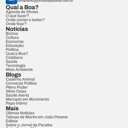
jornalismo@jornaldaparaiba.com.br
Qual a Boa?
Agenda de Shows
O que fazer?
Onde comer e beber?
Onde ficar?
Notícias
Bichos
Cultura
Economia
Educação
Política
Qual a Boa?
Cotidiano
Saúde
Tecnologia
Meio Ambiente
Blogs
Caderno Animal
Conversa Política
Pleno Poder
Sílvio Osias
Saúde Alerta
Mercado em Movimento
Papo Íntimo
Mais
Últimas Notícias
Tábuas de Marés em João Pessoa
Editais
Sobre o Jornal da Paraíba