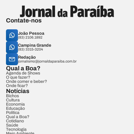
Contate-nos
João Pessoa
(83) 2106.1892
Campina Grande
(83) 3315-3204
Redação
jornalismo@jornaldaparaiba.com.br
Qual a Boa?
Agenda de Shows
O que fazer?
Onde comer e beber?
Onde ficar?
Notícias
Bichos
Cultura
Economia
Educação
Política
Qual a Boa?
Cotidiano
Saúde
Tecnologia
Meio Ambiente