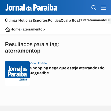
Entretenimento
Bl
Últimas Notícias
Esportes
Política
Qual a Boa?
Home
>
aterramentop
Resultados para a tag:
aterramentop
Vida Urbana
Shopping nega que esteja aterrando Rio
Jaguaribe