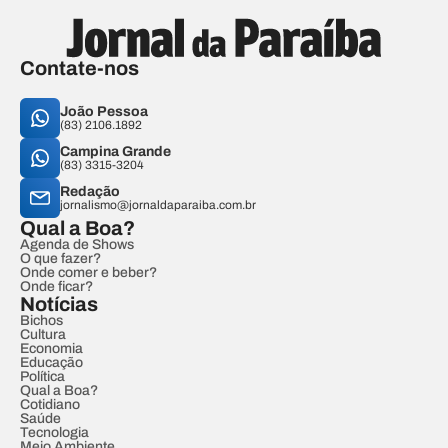
Contate-nos
João Pessoa
(83) 2106.1892
Campina Grande
(83) 3315-3204
Redação
jornalismo@jornaldaparaiba.com.br
Qual a Boa?
Agenda de Shows
O que fazer?
Onde comer e beber?
Onde ficar?
Notícias
Bichos
Cultura
Economia
Educação
Política
Qual a Boa?
Cotidiano
Saúde
Tecnologia
Meio Ambiente