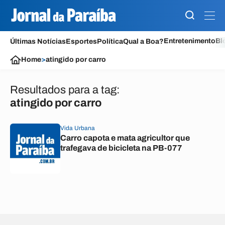
Entretenimento
Bl
Últimas Notícias
Esportes
Política
Qual a Boa?
Home
>
atingido por carro
Resultados para a tag:
atingido por carro
Vida Urbana
Carro capota e mata agricultor que
trafegava de bicicleta na PB-077