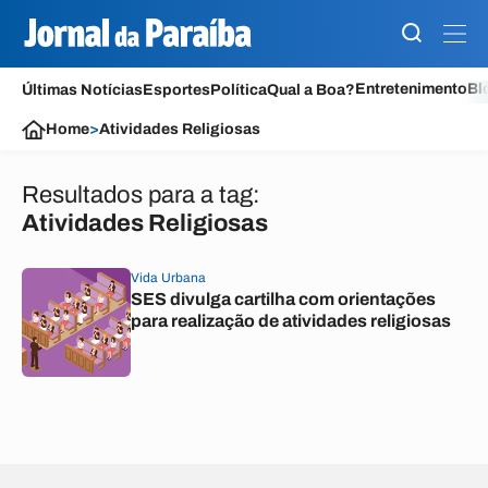
Entretenimento
Bl
Últimas Notícias
Esportes
Política
Qual a Boa?
Home
>
Atividades Religiosas
Resultados para a tag:
Atividades Religiosas
Vida Urbana
SES divulga cartilha com orientações
para realização de atividades religiosas