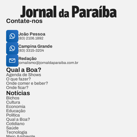
Contate-nos
João Pessoa
(83) 2106.1892
Campina Grande
(83) 3315-3204
Redação
jornalismo@jornaldaparaiba.com.br
Qual a Boa?
Agenda de Shows
O que fazer?
Onde comer e beber?
Onde ficar?
Notícias
Bichos
Cultura
Economia
Educação
Política
Qual a Boa?
Cotidiano
Saúde
Tecnologia
Meio Ambiente