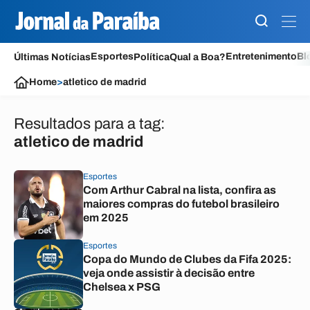
Esportes
Entretenimento
Bl
Últimas Notícias
Política
Qual a Boa?
Home
>
atletico de madrid
Resultados para a tag:
atletico de madrid
Esportes
Com Arthur Cabral na lista, confira as
maiores compras do futebol brasileiro
em 2025
Esportes
Copa do Mundo de Clubes da Fifa 2025:
veja onde assistir à decisão entre
Chelsea x PSG