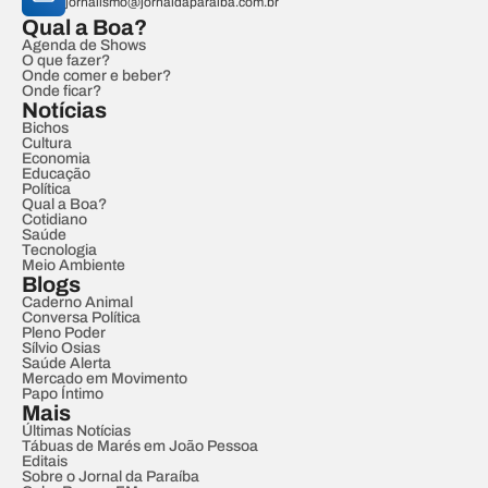
jornalismo@jornaldaparaiba.com.br
Qual a Boa?
Agenda de Shows
O que fazer?
Onde comer e beber?
Onde ficar?
Notícias
Bichos
Cultura
Economia
Educação
Política
Qual a Boa?
Cotidiano
Saúde
Tecnologia
Meio Ambiente
Blogs
Caderno Animal
Conversa Política
Pleno Poder
Sílvio Osias
Saúde Alerta
Mercado em Movimento
Papo Íntimo
Mais
Últimas Notícias
Tábuas de Marés em João Pessoa
Editais
Sobre o Jornal da Paraíba