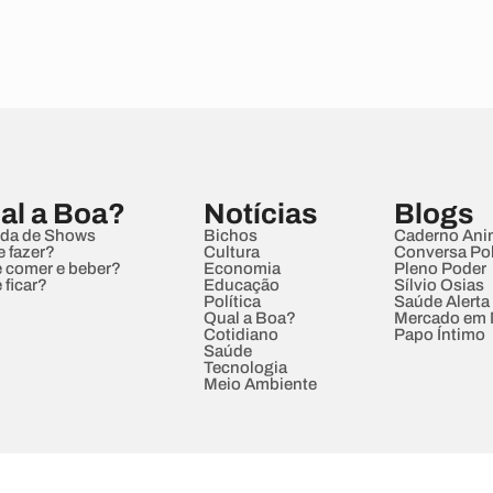
al a Boa?
Notícias
Blogs
da de Shows
Bichos
Caderno Ani
e fazer?
Cultura
Conversa Pol
 comer e beber?
Economia
Pleno Poder
 ficar?
Educação
Sílvio Osias
Política
Saúde Alerta
Qual a Boa?
Mercado em
Cotidiano
Papo Íntimo
Saúde
Tecnologia
Meio Ambiente