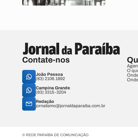
Contate-nos
Qu
Agen
O qu
João Pessoa
Onde
(83) 2106.1892
Onde
Campina Grande
(83) 3315-3204
Redação
jornalismo@jornaldaparaiba.com.br
© REDE PARAÍBA DE COMUNICAÇÃO