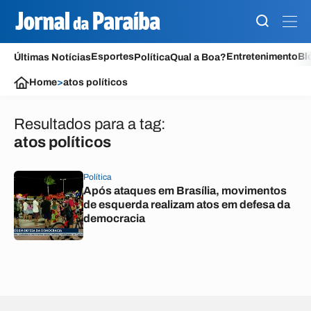
Esportes
Entretenimento
Bl
Últimas Notícias
Política
Qual a Boa?
Home
>
atos políticos
Resultados para a tag:
atos políticos
Política
Após ataques em Brasília, movimentos
de esquerda realizam atos em defesa da
democracia