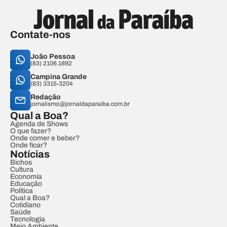
Contate-nos
João Pessoa
(83) 2106.1892
Campina Grande
(83) 3315-3204
Redação
jornalismo@jornaldaparaiba.com.br
Qual a Boa?
Agenda de Shows
O que fazer?
Onde comer e beber?
Onde ficar?
Notícias
Bichos
Cultura
Economia
Educação
Política
Qual a Boa?
Cotidiano
Saúde
Tecnologia
Meio Ambiente