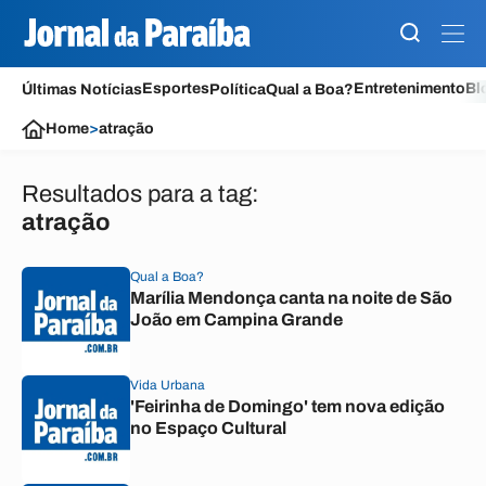
Esportes
Entretenimento
Bl
Últimas Notícias
Política
Qual a Boa?
Home
>
atração
Resultados para a tag:
atração
Qual a Boa?
Marília Mendonça canta na noite de São
João em Campina Grande
Vida Urbana
'Feirinha de Domingo' tem nova edição
no Espaço Cultural