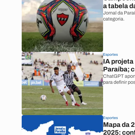
a tabela 
Jornal da Para
categoria.
Esportes
IA projeta
Paraíba; c
ChatGPT aponta 
para definir po
Esportes
Mapa da 2
2025: con