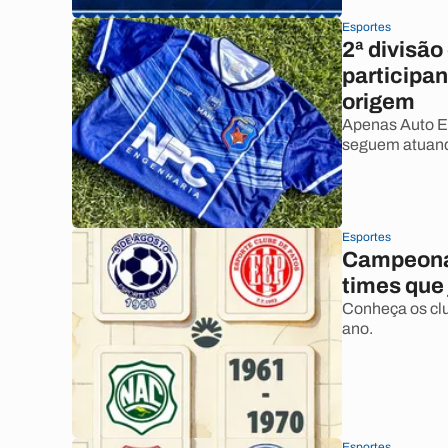
Esportes
2ª divisã
participan
origem
Apenas Auto Es
seguem atuando
Esportes
Campeonat
times que
Conheça os cl
ano.
Esportes