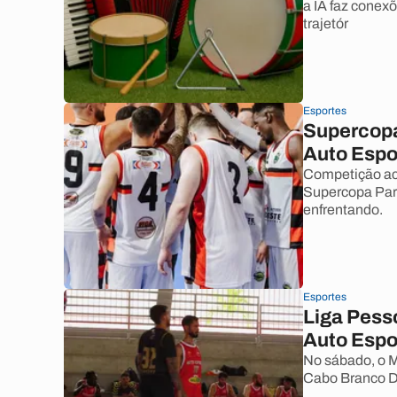
a IA faz conexõ
trajetór
Esportes
Supercopa
Auto Espo
Competição ac
Supercopa Par
enfrentando.
Esportes
Liga Pess
Auto Espo
No sábado, o M
Cabo Branco Dy