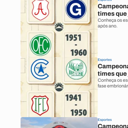
Campeonat
times que
Conheça os esc
após ano.
Esportes
Campeonat
times que
Conheça os es
fase embrionár
Esportes
Campeona