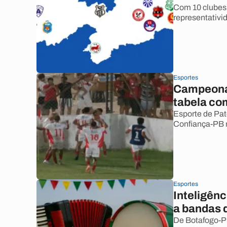
Com 10 clubes 
representativ
Esportes
Campeonat
tabela co
Esporte de Pat
Confiança-PB 
Esportes
Inteligênc
a bandas d
De Botafogo-P