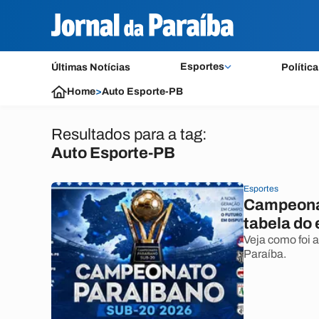
Esportes
Últimas Notícias
Política
Home
>
Auto Esporte-PB
Resultados para a tag:
Auto Esporte-PB
Esportes
Campeonat
tabela do
Veja como foi a
Paraíba.