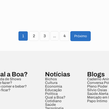
1
2
3
...
4
Próximo
al a Boa?
Notícias
Blogs
da de Shows
Bichos
Caderno Ani
e fazer?
Cultura
Conversa Pol
 comer e beber?
Economia
Pleno Poder
 ficar?
Educação
Sílvio Osias
Política
Saúde Alerta
Qual a Boa?
Mercado em
Cotidiano
Papo Íntimo
Saúde
Tecnologia