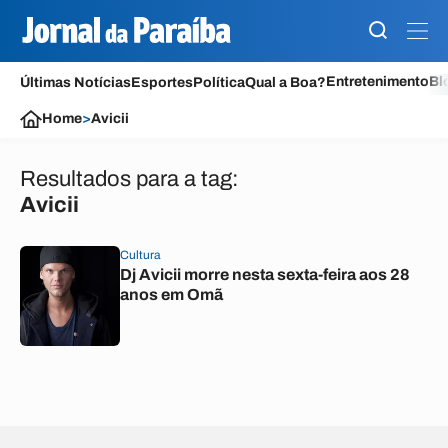
Entretenimento
Bl
Últimas Notícias
Esportes
Política
Qual a Boa?
Home
>
Avicii
Resultados para a tag:
Avicii
Cultura
Dj Avicii morre nesta sexta-feira aos 28
anos em Omã