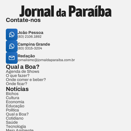
Contate-nos
João Pessoa
(83) 2106.1892
Campina Grande
(83) 3315-3204
Redação
jornalismo@jornaldaparaiba.com.br
Qual a Boa?
Agenda de Shows
O que fazer?
Onde comer e beber?
Onde ficar?
Notícias
Bichos
Cultura
Economia
Educação
Política
Qual a Boa?
Cotidiano
Saúde
Tecnologia
Meio Ambiente