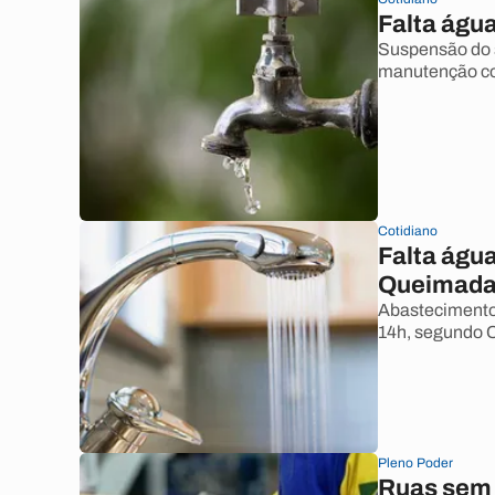
Falta águ
Suspensão do 
manutenção co
Cotidiano
Falta águ
Queimadas
Abastecimento 
14h, segundo 
Pleno Poder
Ruas sem 