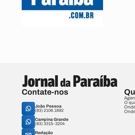
Contate-nos
Qu
Agen
O qu
João Pessoa
Onde
(83) 2106.1892
Onde
Campina Grande
(83) 3315-3204
Redação