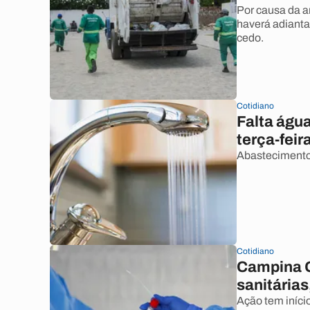
Por causa da a
haverá adianta
cedo.
Cotidiano
Falta águ
terça-feira
Abastecimento 
Cotidiano
Campina G
sanitárias
Ação tem início