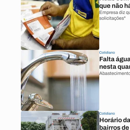
que não h
Empresa diz q
solicitações"
Cotidiano
Falta águ
nesta quar
Abastecimento 
Cotidiano
Horário da
bairros de