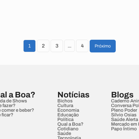
1
2
3
...
4
Próximo
al a Boa?
Notícias
Blogs
da de Shows
Bichos
Caderno Ani
e fazer?
Cultura
Conversa Pol
 comer e beber?
Economia
Pleno Poder
 ficar?
Educação
Sílvio Osias
Política
Saúde Alerta
Qual a Boa?
Mercado em
Cotidiano
Papo Íntimo
Saúde
Tecnologia