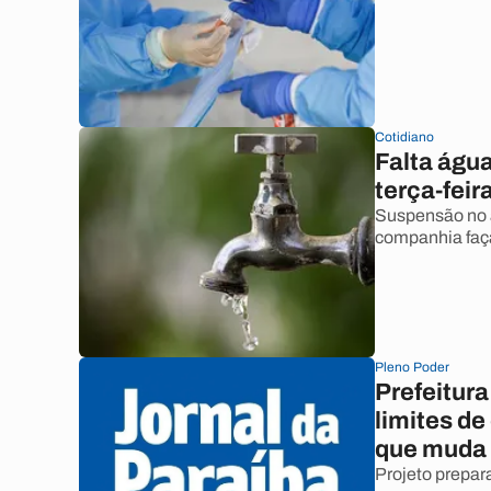
Cotidiano
Falta águ
terça-feir
Suspensão no 
companhia faç
Pleno Poder
Prefeitura
limites d
que muda
Projeto prepara