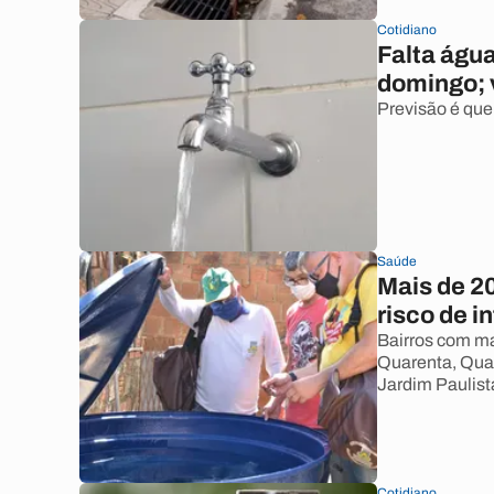
Cotidiano
Falta águ
domingo; v
Previsão é que
Saúde
Mais de 2
risco de i
Bairros com ma
Quarenta, Quar
Jardim Paulist
Cotidiano