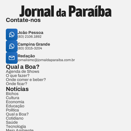
Contate-nos
João Pessoa
(83) 2106.1892
Campina Grande
(83) 3315-3204
Redação
jornalismo@jornaldaparaiba.com.br
Qual a Boa?
Agenda de Shows
O que fazer?
Onde comer e beber?
Onde ficar?
Notícias
Bichos
Cultura
Economia
Educação
Política
Qual a Boa?
Cotidiano
Saúde
Tecnologia
Meio Ambiente