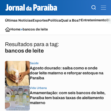
Entretenimento
Bl
Últimas Notícias
Esportes
Política
Qual a Boa?
Home
>
bancos de leite
Resultados para a tag:
bancos de leite
Saúde
Agosto dourado: saiba como e onde
doar leite materno e reforçar estoque na
Paraíba
Vida Urbana
Amamentação: com seis bancos de leite,
Paraíba tem baixas taxas de aleitamento
materno