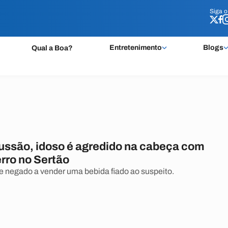
Siga 
Siga 
Entretenimento
Blogs
Qual a Boa?
ussão, idoso é agredido na cabeça com
erro no Sertão
 negado a vender uma bebida fiado ao suspeito.