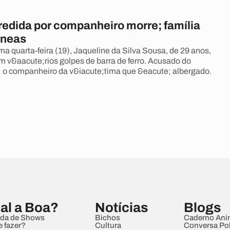
redida por companheiro morre; família
rneas
ma quarta-feira (19), Jaqueline da Silva Sousa, de 29 anos,
om v&aacute;rios golpes de barra de ferro. Acusado do
 o companheiro da v&iacute;tima que &eacute; albergado.
al a Boa?
Notícias
Blogs
da de Shows
Bichos
Caderno Ani
e fazer?
Cultura
Conversa Pol