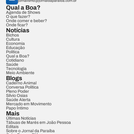
jornalismo@jornaldaparaiba.com.br
Qual a Boa?
Agenda de Shows
O que fazer?
Onde comer e beber?
Onde ficar?
Notícias
Bichos
Cultura
Economia
Educação
Política
Qual a Boa?
Cotidiano
Saúde
Tecnologia
Meio Ambiente
Blogs
Caderno Animal
Conversa Política
Pleno Poder
Sílvio Osias
Saúde Alerta
Mercado em Movimento
Papo Íntimo
Mais
Últimas Notícias
Tábuas de Marés em João Pessoa
Editais
Sobre o Jornal da Paraíba