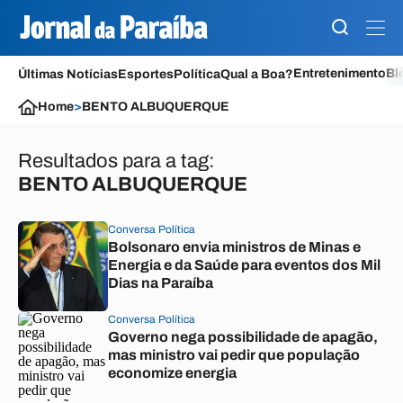
Entretenimento
Bl
Últimas Notícias
Esportes
Política
Qual a Boa?
Home
>
BENTO ALBUQUERQUE
Resultados para a tag:
BENTO ALBUQUERQUE
Conversa Política
Bolsonaro envia ministros de Minas e
Energia e da Saúde para eventos dos Mil
Dias na Paraíba
Conversa Política
Governo nega possibilidade de apagão,
mas ministro vai pedir que população
economize energia