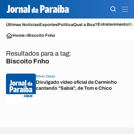
Entretenimento
Bl
Últimas Notícias
Esportes
Política
Qual a Boa?
Home
>
Biscoito Fnho
Resultados para a tag:
Biscoito Fnho
Silvio Osias
Divulgado vídeo oficial de Carminho
cantando "Sabiá", de Tom e Chico