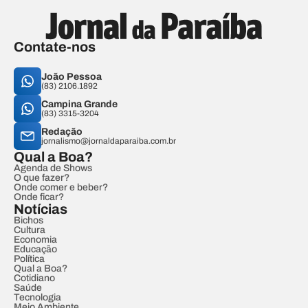
Contate-nos
João Pessoa
(83) 2106.1892
Campina Grande
(83) 3315-3204
Redação
jornalismo@jornaldaparaiba.com.br
Qual a Boa?
Agenda de Shows
O que fazer?
Onde comer e beber?
Onde ficar?
Notícias
Bichos
Cultura
Economia
Educação
Política
Qual a Boa?
Cotidiano
Saúde
Tecnologia
Meio Ambiente