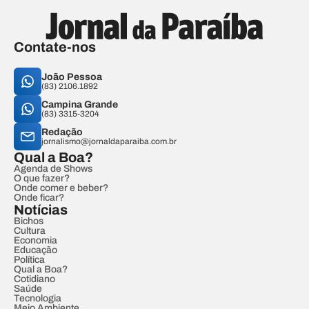
Contate-nos
João Pessoa
(83) 2106.1892
Campina Grande
(83) 3315-3204
Redação
jornalismo@jornaldaparaiba.com.br
Qual a Boa?
Agenda de Shows
O que fazer?
Onde comer e beber?
Onde ficar?
Notícias
Bichos
Cultura
Economia
Educação
Política
Qual a Boa?
Cotidiano
Saúde
Tecnologia
Meio Ambiente