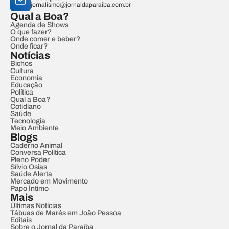
jornalismo@jornaldaparaiba.com.br
Qual a Boa?
Agenda de Shows
O que fazer?
Onde comer e beber?
Onde ficar?
Notícias
Bichos
Cultura
Economia
Educação
Política
Qual a Boa?
Cotidiano
Saúde
Tecnologia
Meio Ambiente
Blogs
Caderno Animal
Conversa Política
Pleno Poder
Sílvio Osias
Saúde Alerta
Mercado em Movimento
Papo Íntimo
Mais
Últimas Notícias
Tábuas de Marés em João Pessoa
Editais
Sobre o Jornal da Paraíba