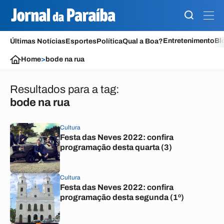
Entretenimento
Bl
Últimas Notícias
Esportes
Política
Qual a Boa?
Home
>
bode na rua
Resultados para a tag:
bode na rua
Cultura
Festa das Neves 2022: confira
programação desta quarta (3)
Cultura
Festa das Neves 2022: confira
programação desta segunda (1º)