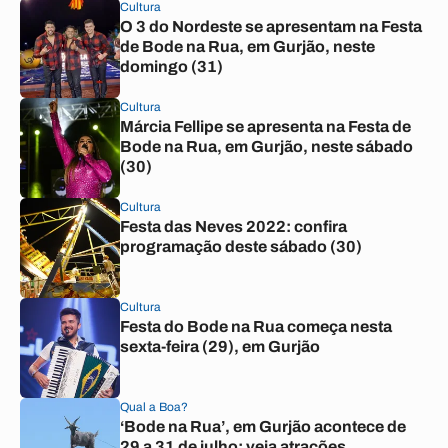
Cultura
O 3 do Nordeste se apresentam na Festa
de Bode na Rua, em Gurjão, neste
domingo (31)
Cultura
Márcia Fellipe se apresenta na Festa de
Bode na Rua, em Gurjão, neste sábado
(30)
Cultura
Festa das Neves 2022: confira
programação deste sábado (30)
Cultura
Festa do Bode na Rua começa nesta
sexta-feira (29), em Gurjão
Qual a Boa?
‘Bode na Rua’, em Gurjão acontece de
29 a 31 de julho; veja atrações