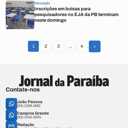
Educação
Inscrições em bolsas para
pesquisadores no EJA da PB terminam
neste domingo
1
2
3
...
4
>
Contate-nos
João Pessoa
(83) 2106.1892
Campina Grande
(83) 3315-3204
Redação