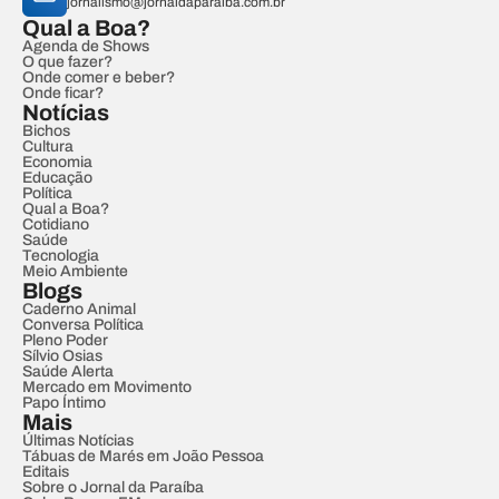
jornalismo@jornaldaparaiba.com.br
Qual a Boa?
Agenda de Shows
O que fazer?
Onde comer e beber?
Onde ficar?
Notícias
Bichos
Cultura
Economia
Educação
Política
Qual a Boa?
Cotidiano
Saúde
Tecnologia
Meio Ambiente
Blogs
Caderno Animal
Conversa Política
Pleno Poder
Sílvio Osias
Saúde Alerta
Mercado em Movimento
Papo Íntimo
Mais
Últimas Notícias
Tábuas de Marés em João Pessoa
Editais
Sobre o Jornal da Paraíba