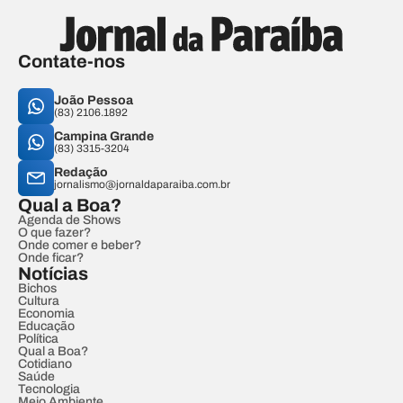
Contate-nos
João Pessoa
(83) 2106.1892
Campina Grande
(83) 3315-3204
Redação
jornalismo@jornaldaparaiba.com.br
Qual a Boa?
Agenda de Shows
O que fazer?
Onde comer e beber?
Onde ficar?
Notícias
Bichos
Cultura
Economia
Educação
Política
Qual a Boa?
Cotidiano
Saúde
Tecnologia
Meio Ambiente