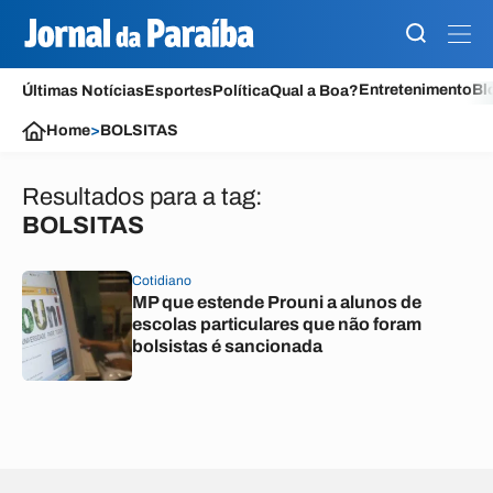
Entretenimento
Bl
Últimas Notícias
Esportes
Política
Qual a Boa?
Home
>
BOLSITAS
Resultados para a tag:
BOLSITAS
Cotidiano
MP que estende Prouni a alunos de
escolas particulares que não foram
bolsistas é sancionada