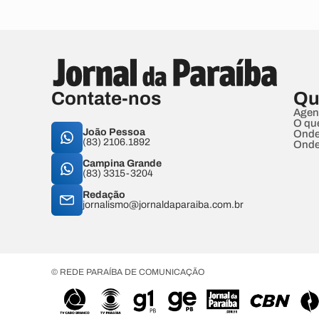
Contate-nos
Qu
Agen
O qu
João Pessoa
Onde
(83) 2106.1892
Onde
Campina Grande
(83) 3315-3204
Redação
jornalismo@jornaldaparaiba.com.br
© REDE PARAÍBA DE COMUNICAÇÃO