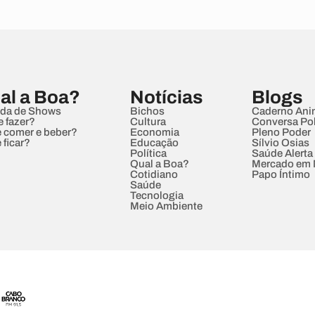
al a Boa?
Notícias
Blogs
da de Shows
Bichos
Caderno Ani
e fazer?
Cultura
Conversa Pol
 comer e beber?
Economia
Pleno Poder
 ficar?
Educação
Sílvio Osias
Política
Saúde Alerta
Qual a Boa?
Mercado em
Cotidiano
Papo Íntimo
Saúde
Tecnologia
Meio Ambiente