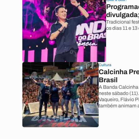
Programaç
divulgada;
Tradicional fe
os dias 11 e 13
Cultura
Calcinha Pre
Brasil
A Banda Calcinha 
neste sábado (11)
Vaqueiro, Flávio 
também animam a 