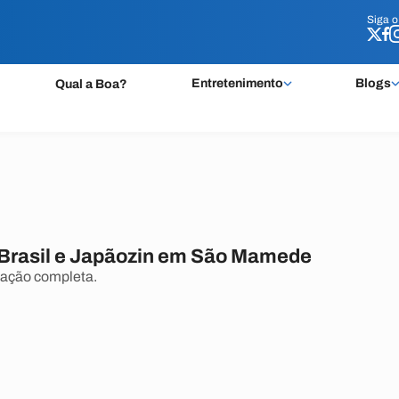
Siga 
Siga 
Entretenimento
Blogs
Qual a Boa?
Brasil e Japãozin em São Mamede
mação completa.