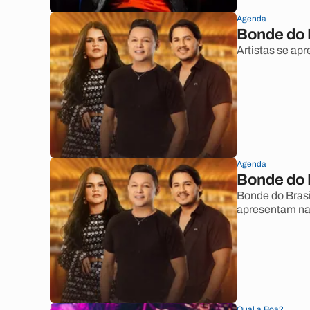
Agenda
Bonde do 
Artistas se a
Agenda
Bonde do 
Bonde do Bras
apresentam na
Qual a Boa?