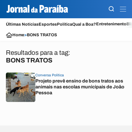
Entretenimento
Bl
Últimas Notícias
Esportes
Política
Qual a Boa?
Home
>
BONS TRATOS
Resultados para a tag:
BONS TRATOS
Conversa Política
Projeto prevê ensino de bons tratos aos
animais nas escolas municipais de João
Pessoa