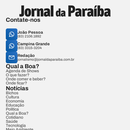
Contate-nos
João Pessoa
(83) 2106.1892
Campina Grande
(83) 3315-3204
Redação
jornalismo@jornaldaparaiba.com.br
Qual a Boa?
Agenda de Shows
O que fazer?
Onde comer e beber?
Onde ficar?
Notícias
Bichos
Cultura
Economia
Educação
Política
Qual a Boa?
Cotidiano
Saúde
Tecnologia
Meio Ambiente