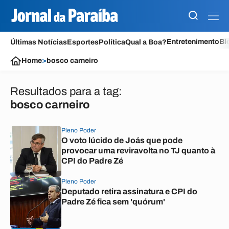
Entretenimento
Bl
Últimas Notícias
Esportes
Política
Qual a Boa?
Home
>
bosco carneiro
Resultados para a tag:
bosco carneiro
Pleno Poder
O voto lúcido de Joás que pode
provocar uma reviravolta no TJ quanto à
CPI do Padre Zé
Pleno Poder
Deputado retira assinatura e CPI do
Padre Zé fica sem 'quórum'