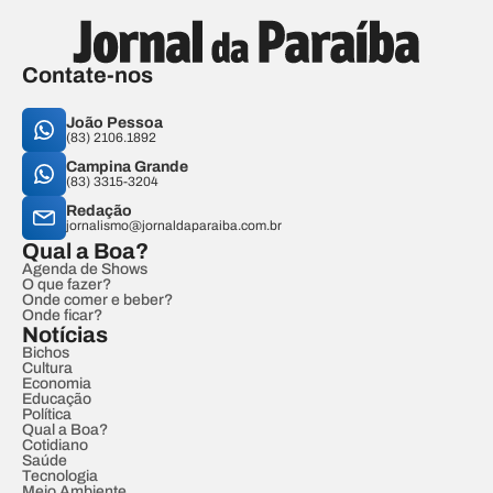
Contate-nos
João Pessoa
(83) 2106.1892
Campina Grande
(83) 3315-3204
Redação
jornalismo@jornaldaparaiba.com.br
Qual a Boa?
Agenda de Shows
O que fazer?
Onde comer e beber?
Onde ficar?
Notícias
Bichos
Cultura
Economia
Educação
Política
Qual a Boa?
Cotidiano
Saúde
Tecnologia
Meio Ambiente