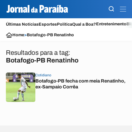
Entretenimento
Bl
Últimas Notícias
Esportes
Política
Qual a Boa?
Home
>
Botafogo-PB Renatinho
Resultados para a tag:
Botafogo-PB Renatinho
Cotidiano
Botafogo-PB fecha com meia Renatinho,
ex-Sampaio Corrêa