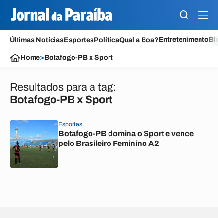
Entretenimento
Bl
Últimas Notícias
Esportes
Política
Qual a Boa?
Home
>
Botafogo-PB x Sport
Resultados para a tag:
Botafogo-PB x Sport
Esportes
Botafogo-PB domina o Sport e vence
pelo Brasileiro Feminino A2