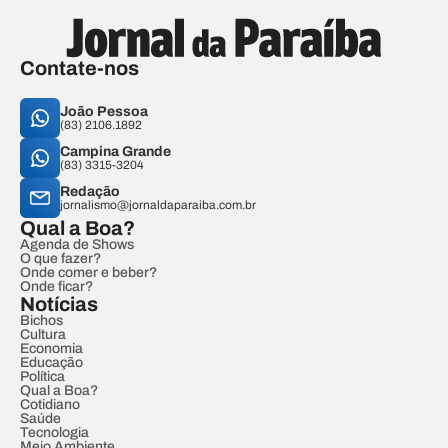
Contate-nos
João Pessoa
(83) 2106.1892
Campina Grande
(83) 3315-3204
Redação
jornalismo@jornaldaparaiba.com.br
Qual a Boa?
Agenda de Shows
O que fazer?
Onde comer e beber?
Onde ficar?
Notícias
Bichos
Cultura
Economia
Educação
Política
Qual a Boa?
Cotidiano
Saúde
Tecnologia
Meio Ambiente