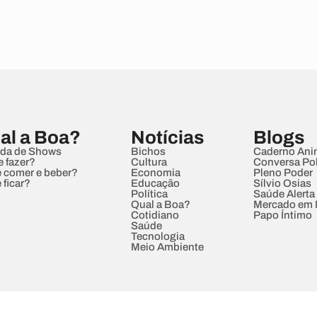
al a Boa?
Notícias
Blogs
da de Shows
Bichos
Caderno Ani
e fazer?
Cultura
Conversa Pol
 comer e beber?
Economia
Pleno Poder
 ficar?
Educação
Sílvio Osias
Política
Saúde Alerta
Qual a Boa?
Mercado em
Cotidiano
Papo Íntimo
Saúde
Tecnologia
Meio Ambiente