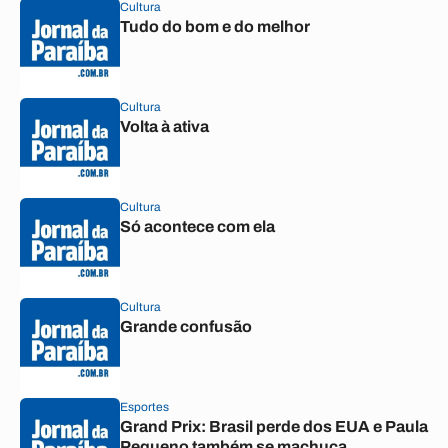
Cultura
Tudo do bom e do melhor
Cultura
Volta à ativa
Cultura
Só acontece com ela
Cultura
Grande confusão
Esportes
Grand Prix: Brasil perde dos EUA e Paula
Pequeno também se machuca