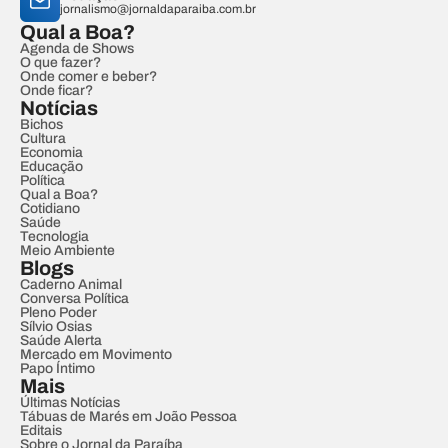
jornalismo@jornaldaparaiba.com.br
Qual a Boa?
Agenda de Shows
O que fazer?
Onde comer e beber?
Onde ficar?
Notícias
Bichos
Cultura
Economia
Educação
Política
Qual a Boa?
Cotidiano
Saúde
Tecnologia
Meio Ambiente
Blogs
Caderno Animal
Conversa Política
Pleno Poder
Sílvio Osias
Saúde Alerta
Mercado em Movimento
Papo Íntimo
Mais
Últimas Notícias
Tábuas de Marés em João Pessoa
Editais
Sobre o Jornal da Paraíba