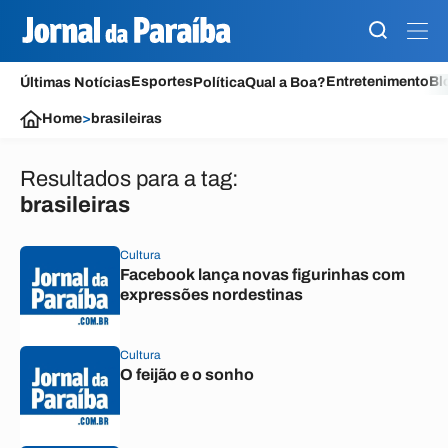
Esportes
Entretenimento
Bl
Últimas Notícias
Política
Qual a Boa?
Home
>
brasileiras
Resultados para a tag:
brasileiras
Cultura
Facebook lança novas figurinhas com
expressões nordestinas
Cultura
O feijão e o sonho