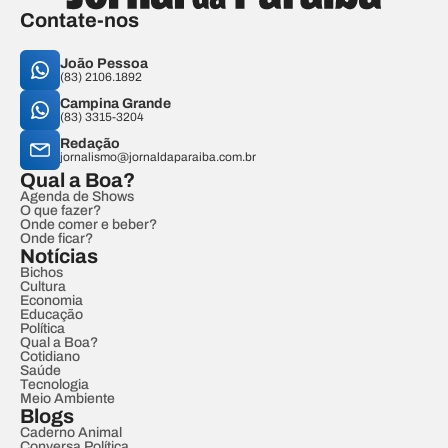
Contate-nos
João Pessoa
(83) 2106.1892
Campina Grande
(83) 3315-3204
Redação
jornalismo@jornaldaparaiba.com.br
Qual a Boa?
Agenda de Shows
O que fazer?
Onde comer e beber?
Onde ficar?
Notícias
Bichos
Cultura
Economia
Educação
Política
Qual a Boa?
Cotidiano
Saúde
Tecnologia
Meio Ambiente
Blogs
Caderno Animal
Conversa Política