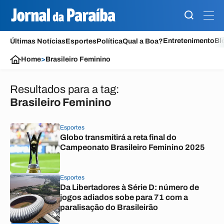
Entretenimento
Bl
Últimas Notícias
Esportes
Política
Qual a Boa?
Home
>
Brasileiro Feminino
Resultados para a tag:
Brasileiro Feminino
Esportes
Globo transmitirá a reta final do
Campeonato Brasileiro Feminino 2025
Esportes
Da Libertadores à Série D: número de
jogos adiados sobe para 71 com a
paralisação do Brasileirão