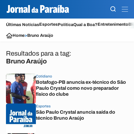
Esportes
Entretenimento
Bl
Últimas Notícias
Política
Qual a Boa?
Home
>
Bruno Araújo
Resultados para a tag:
Bruno Araújo
Cotidiano
Botafogo-PB anuncia ex-técnico do São
Paulo Crystal como novo preparador
físico do clube
Esportes
São Paulo Crystal anuncia saída do
técnico Bruno Araújo