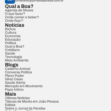
jornalismo@jornaldaparaiba.com.br
Qual a Boa?
Agenda de Shows
O que fazer?
Onde comer e beber?
Onde ficar?
Notícias
Bichos
Cultura
Economia
Educação
Política
Qual a Boa?
Cotidiano
Saúde
Tecnologia
Meio Ambiente
Blogs
Caderno Animal
Conversa Política
Pleno Poder
Sílvio Osias
Saúde Alerta
Mercado em Movimento
Papo Íntimo
Mais
Últimas Notícias
Tábuas de Marés em João Pessoa
Editais
Sobre o Jornal da Paraíba