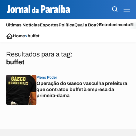
Entretenimento
Bl
Últimas Notícias
Esportes
Política
Qual a Boa?
Home
>
buffet
Resultados para a tag:
buffet
Pleno Poder
Operação do Gaeco vasculha prefeitura
que contratou buffet à empresa da
primeira-dama