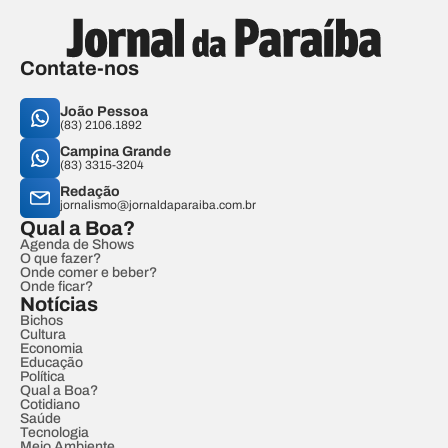
Contate-nos
João Pessoa
(83) 2106.1892
Campina Grande
(83) 3315-3204
Redação
jornalismo@jornaldaparaiba.com.br
Qual a Boa?
Agenda de Shows
O que fazer?
Onde comer e beber?
Onde ficar?
Notícias
Bichos
Cultura
Economia
Educação
Política
Qual a Boa?
Cotidiano
Saúde
Tecnologia
Meio Ambiente