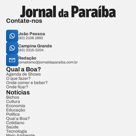
Contate-nos
João Pessoa
(83) 2106.1892
Campina Grande
(83) 3315-3204
Redação
jornalismo@jornaldaparaiba.com.br
Qual a Boa?
Agenda de Shows
O que fazer?
Onde comer e beber?
Onde ficar?
Notícias
Bichos
Cultura
Economia
Educação
Política
Qual a Boa?
Cotidiano
Saúde
Tecnologia
Meio Ambiente