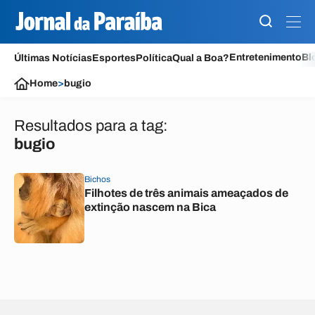
Entretenimento
Bl
Últimas Notícias
Esportes
Política
Qual a Boa?
Home
>
bugio
Resultados para a tag:
bugio
Bichos
Filhotes de três animais ameaçados de
extinção nascem na Bica