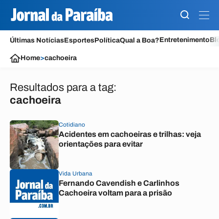
Entretenimento
Bl
Últimas Notícias
Esportes
Política
Qual a Boa?
Home
>
cachoeira
Resultados para a tag:
cachoeira
Cotidiano
Acidentes em cachoeiras e trilhas: veja
orientações para evitar
Vida Urbana
Fernando Cavendish e Carlinhos
Cachoeira voltam para a prisão