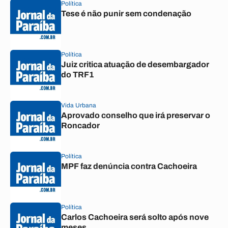
Política
Tese é não punir sem condenação
Política
Juiz critica atuação de desembargador
do TRF1
Vida Urbana
Aprovado conselho que irá preservar o
Roncador
Política
MPF faz denúncia contra Cachoeira
Política
Carlos Cachoeira será solto após nove
meses