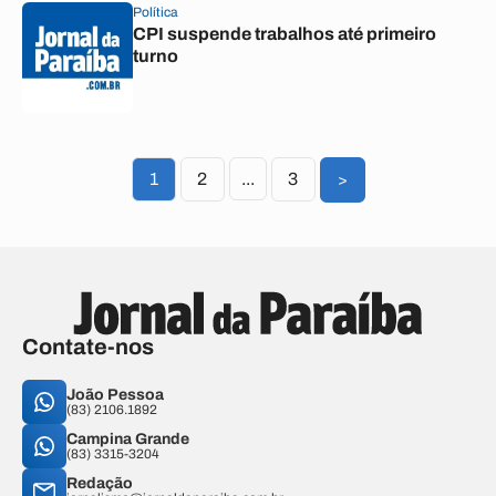
Política
CPI suspende trabalhos até primeiro
turno
1
2
...
3
>
Contate-nos
João Pessoa
(83) 2106.1892
Campina Grande
(83) 3315-3204
Redação