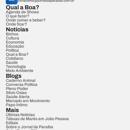
jornalismo@jornaldaparaiba.com.br
Qual a Boa?
Agenda de Shows
O que fazer?
Onde comer e beber?
Onde ficar?
Notícias
Bichos
Cultura
Economia
Educação
Política
Qual a Boa?
Cotidiano
Saúde
Tecnologia
Meio Ambiente
Blogs
Caderno Animal
Conversa Política
Pleno Poder
Sílvio Osias
Saúde Alerta
Mercado em Movimento
Papo Íntimo
Mais
Últimas Notícias
Tábuas de Marés em João Pessoa
Editais
Sobre o Jornal da Paraíba