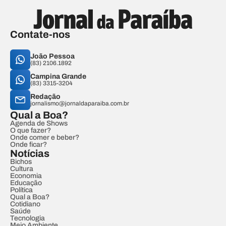
Contate-nos
João Pessoa
(83) 2106.1892
Campina Grande
(83) 3315-3204
Redação
jornalismo@jornaldaparaiba.com.br
Qual a Boa?
Agenda de Shows
O que fazer?
Onde comer e beber?
Onde ficar?
Notícias
Bichos
Cultura
Economia
Educação
Política
Qual a Boa?
Cotidiano
Saúde
Tecnologia
Meio Ambiente