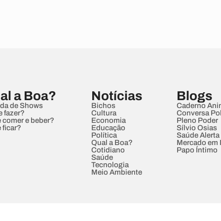
al a Boa?
Notícias
Blogs
da de Shows
Bichos
Caderno Ani
e fazer?
Cultura
Conversa Pol
 comer e beber?
Economia
Pleno Poder
 ficar?
Educação
Sílvio Osias
Política
Saúde Alerta
Qual a Boa?
Mercado em
Cotidiano
Papo Íntimo
Saúde
Tecnologia
Meio Ambiente