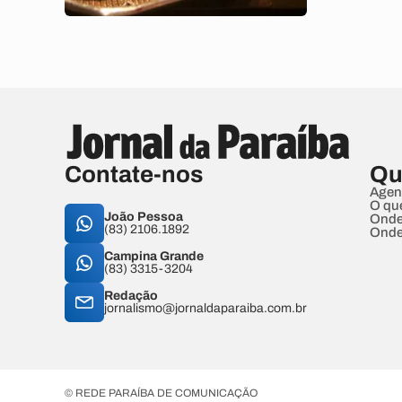
Contate-nos
Qu
Agen
O qu
João Pessoa
Onde
(83) 2106.1892
Onde
Campina Grande
(83) 3315-3204
Redação
jornalismo@jornaldaparaiba.com.br
© REDE PARAÍBA DE COMUNICAÇÃO