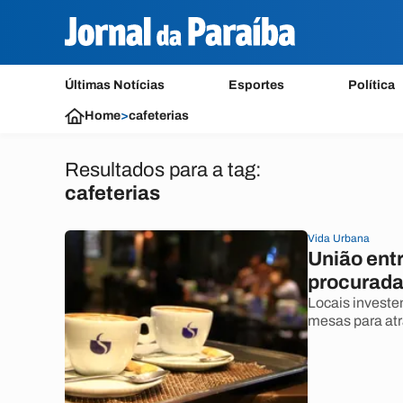
Últimas Notícias
Esportes
Política
Home
>
cafeterias
Resultados para a tag:
cafeterias
Vida Urbana
União entr
procurada 
Locais investe
mesas para atr