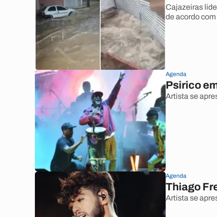
Cajazeiras lid
de acordo com
Agenda
Psirico e
Artista se apre
Agenda
Thiago Fr
Artista se apr