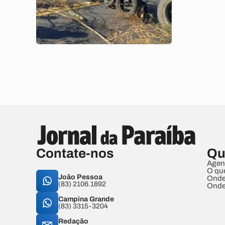
Contate-nos
Qu
Agen
O qu
João Pessoa
Onde
(83) 2106.1892
Onde
Campina Grande
(83) 3315-3204
Redação