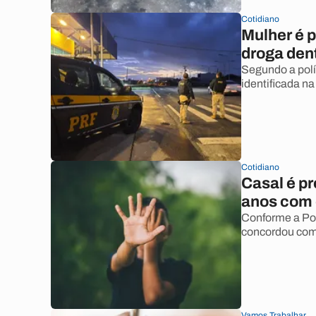
Cotidiano
Mulher é p
droga den
Segundo a polí
identificada n
Cotidiano
Casal é pr
anos com 
Conforme a Pol
concordou com 
Vamos Trabalhar