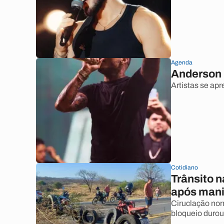
Agenda
Anderson 
Artistas se ap
Cotidiano
Trânsito 
após mani
Ciruclação norm
bloqueio durou