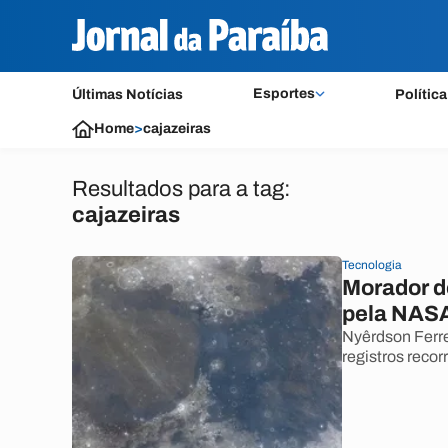
Esportes
Últimas Notícias
Política
Home
>
cajazeiras
Resultados para a tag:
cajazeiras
Tecnologia
Morador d
pela NASA
Nyêrdson Ferre
registros recor