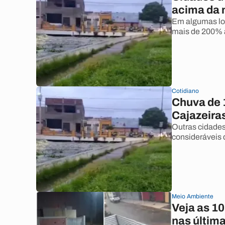
acima da 
Em algumas loc
mais de 200% a
Cotidiano
Chuva de 
Cajazeiras
Outras cidade
consideráveis
Meio Ambiente
Veja as 1
nas últim