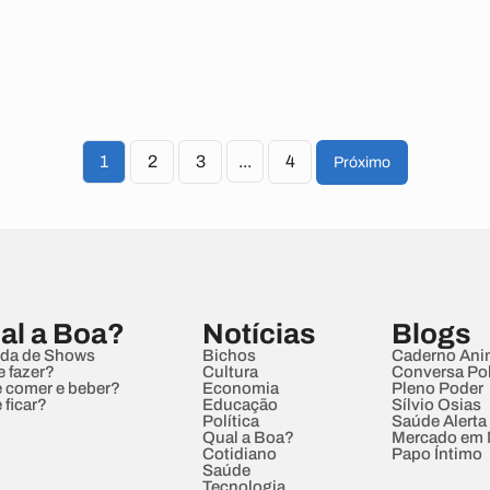
1
2
3
...
4
Próximo
al a Boa?
Notícias
Blogs
da de Shows
Bichos
Caderno Ani
e fazer?
Cultura
Conversa Pol
 comer e beber?
Economia
Pleno Poder
 ficar?
Educação
Sílvio Osias
Política
Saúde Alerta
Qual a Boa?
Mercado em
Cotidiano
Papo Íntimo
Saúde
Tecnologia