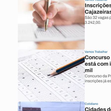
Inscriçõe
Cajazeira
São 32 vagas 
3.242,00.
Vamos Trabalhar
Concurso 
está com 
mil
Concurso da Pr
inscrições já 
Cotidiano
Cidades d