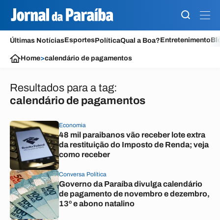
Esportes
Entretenimento
Bl
Últimas Notícias
Política
Qual a Boa?
Home
>
calendário de pagamentos
Resultados para a tag:
calendário de pagamentos
Economia
48 mil paraibanos vão receber lote extra
da restituição do Imposto de Renda; veja
como receber
Conversa Política
Governo da Paraíba divulga calendário
de pagamento de novembro e dezembro,
13º e abono natalino