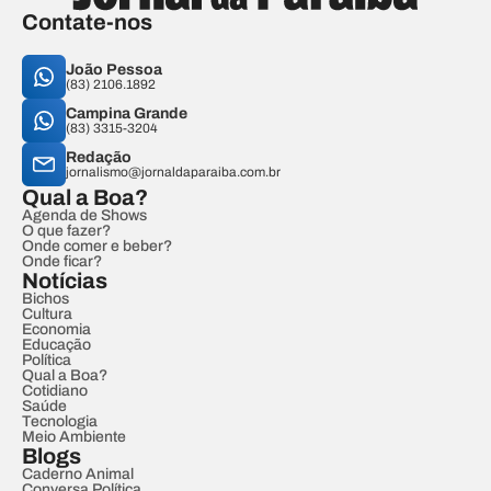
Contate-nos
João Pessoa
(83) 2106.1892
Campina Grande
(83) 3315-3204
Redação
jornalismo@jornaldaparaiba.com.br
Qual a Boa?
Agenda de Shows
O que fazer?
Onde comer e beber?
Onde ficar?
Notícias
Bichos
Cultura
Economia
Educação
Política
Qual a Boa?
Cotidiano
Saúde
Tecnologia
Meio Ambiente
Blogs
Caderno Animal
Conversa Política